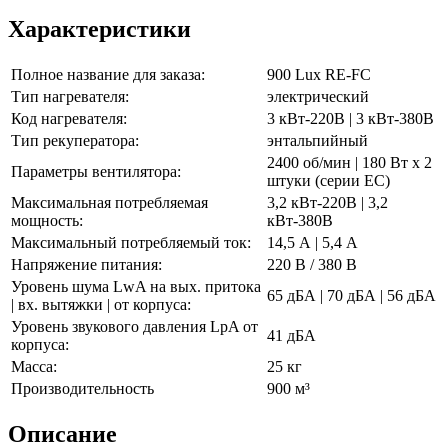
Характеристики
Полное название для заказа:
900 Lux RE-FC
Тип нагревателя:
электрический
Код нагревателя:
3 кВт-220В | 3 кВт-380В
Тип рекуператора:
энтальпийный
2400 об/мин | 180 Вт x 2
Параметры вентилятора:
штуки (серии EC)
Максимальная потребляемая
3,2 кВт-220В | 3,2
мощность:
кВт-380В
Максимальный потребляемый ток:
14,5 А | 5,4 А
Напряжение питания:
220 В / 380 В
Уровень шума LwA на вых. притока
65 дБА | 70 дБА | 56 дБА
| вх. вытяжки | от корпуса:
Уровень звукового давления LpA от
41 дБА
корпуса:
Масса:
25 кг
Производительность
900 м³
Описание