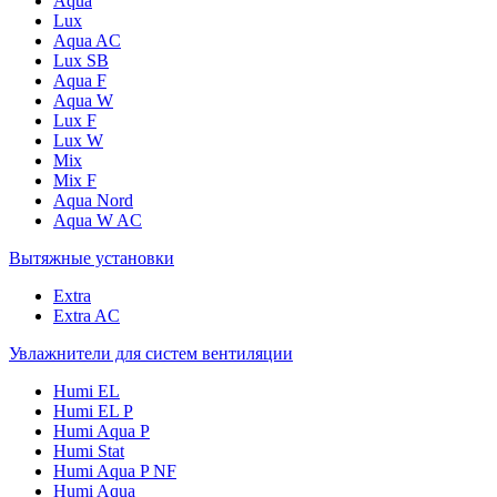
Aqua
Lux
Aqua AC
Lux SB
Aqua F
Aqua W
Lux F
Lux W
Mix
Mix F
Aqua Nord
Aqua W AC
Вытяжные установки
Extra
Extra AC
Увлажнители для систем вентиляции
Humi EL
Humi EL P
Humi Aqua P
Humi Stat
Humi Aqua P NF
Humi Aqua