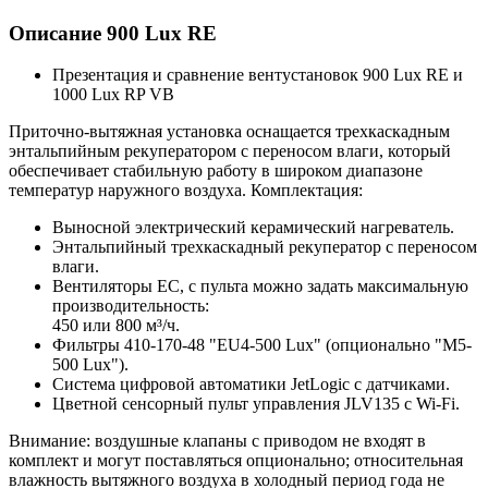
Описание 900 Lux RE
Презентация и сравнение вентустановок 900 Lux RE и
1000 Lux RP VB
Приточно-вытяжная установка оснащается трехкаскадным
энтальпийным рекуператором с переносом влаги, который
обеспечивает стабильную работу в широком диапазоне
температур наружного воздуха. Комплектация:
Выносной электрический керамический нагреватель.
Энтальпийный трехкаскадный рекуператор с переносом
влаги.
Вентиляторы EC, с пульта можно задать максимальную
производительность:
450 или 800 м³/ч.
Фильтры 410-170-48 "EU4-500 Lux" (опционально "M5-
500 Lux").
Система цифровой автоматики JetLogic с датчиками.
Цветной сенсорный пульт управления JLV135 c Wi-Fi.
Внимание: воздушные клапаны с приводом не входят в
комплект и могут поставляться опционально; относительная
влажность вытяжного воздуха в холодный период года не