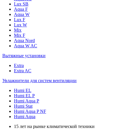
Lux SB
Aqua F
Aqua W
Lux F
Lux W
Mix
Mix F
Aqua Nord
Aqua W AC
Вытяжные установки
Extra
Extra AC
Увлажнители для систем вентиляции
Humi EL
Humi EL P
Humi Aqua P
Humi Stat
Humi Aqua P NF
Humi Aqua
15 лет на рынке климатической техники