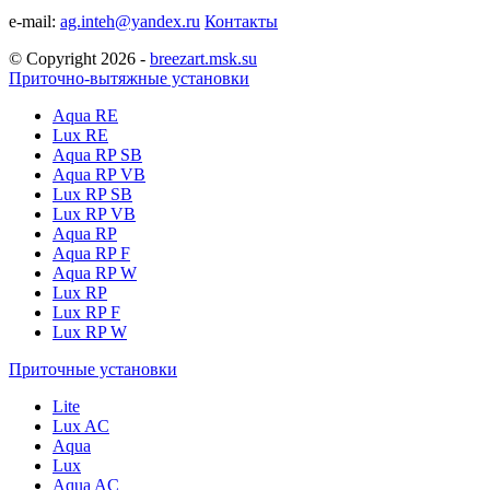
e-mail:
ag.inteh@yandex.ru
Контакты
© Copyright 2026 -
breezart.msk.su
Приточно-вытяжные установки
Aqua RE
Lux RE
Aqua RP SB
Aqua RP VB
Lux RP SB
Lux RP VB
Aqua RP
Aqua RP F
Aqua RP W
Lux RP
Lux RP F
Lux RP W
Приточные установки
Lite
Lux AC
Aqua
Lux
Aqua AC