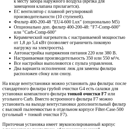
к месту забора наружного воздуха (врезка для
замещения клапана прилагается).
EC вентилятор с плавной регулировкой
производительности (10 ступеней).
Фильтр 400-200-48 "EU4-600 Lux" (опционально M5)
Опционально доп. фильтр 400-200-48: "F7-Comp-600"
или "Carb-Comp-600"
Керамический нагреватель с настраиваемой мощностью
от 1,8 до 5,4 кВт (позволяет ограничить пиковую
нагрузку на электросеть).
Автонастройка напряжения питания 220 или 380 В.
Настраиваемая производительность 350 или 550 м³/ч.
Все настройки выполняются с пульта управления.
Два варианта исполнения: люк для замены фильтра
расположен сбоку или снизу.
На входе вентустановки можно установить два фильтра: после
стандартного фильтра грубой очистки G4 есть салазки для
установки компактного фильтра
тонкой очистки F7
или
угольного Carb. Вместо встроенного фильтра F7 можно
установить на выходе вентустановки дополнительный фильтр
с высокой пылеемкостью в отдельном корпусе
Filter-Case-500
(угольный + тонкой очистки F7).
Приточная установка имеет звукоизолированный корпус