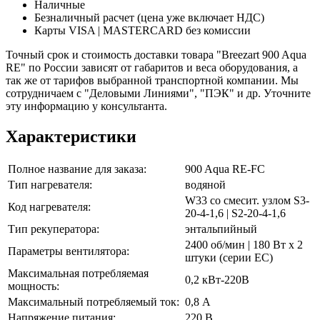
Наличные
Безналичный расчет (цена уже включает НДС)
Карты VISA | MASTERCARD без комиссии
Точный срок и стоимость доставки товара "Breezart 900 Aqua
RE" по России зависят от габаритов и веса оборудования, а
так же от тарифов выбранной транспортной компании. Мы
сотрудничаем с "Деловыми Линиями", "ПЭК" и др. Уточните
эту информацию у консультанта.
Характеристики
Полное название для заказа:
900 Aqua RE-FC
Тип нагревателя:
водяной
W33 со смесит. узлом S3-
Код нагревателя:
20-4-1,6 | S2-20-4-1,6
Тип рекуператора:
энтальпийный
2400 об/мин | 180 Вт x 2
Параметры вентилятора:
штуки (серии EC)
Максимальная потребляемая
0,2 кВт-220В
мощность:
Максимальный потребляемый ток:
0,8 А
Напряжение питания:
220 В