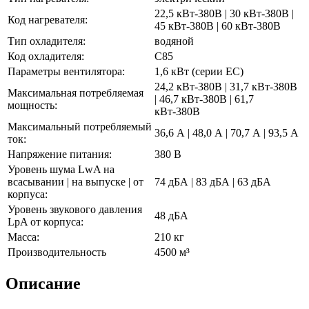
22,5 кВт-380В | 30 кВт-380В |
Код нагревателя:
45 кВт-380В | 60 кВт-380В
Тип охладителя:
водяной
Код охладителя:
C85
Параметры вентилятора:
1,6 кВт (серии EC)
24,2 кВт-380В | 31,7 кВт-380В
Максимальная потребляемая
| 46,7 кВт-380В | 61,7
мощность:
кВт-380В
Максимальный потребляемый
36,6 А | 48,0 А | 70,7 А | 93,5 А
ток:
Напряжение питания:
380 В
Уровень шума LwA на
всасывании | на выпуске | от
74 дБА | 83 дБА | 63 дБА
корпуса:
Уровень звукового давления
48 дБА
LpA от корпуса:
Масса:
210 кг
Производительность
4500 м³
Описание