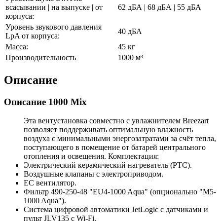
всасывании | на выпуске | от
62 дБА | 68 дБА | 55 дБА
корпуса:
Уровень звукового давления
40 дБА
LpA от корпуса:
Масса:
45 кг
Производительность
1000 м³
Описание
Описание 1000 Mix
Эта вентустановка совместно с увлажнителем Breezart
позволяет поддерживать оптимальную влажность
воздуха с минимальными энергозатратами за счёт тепла,
поступающего в помещение от батарей центрального
отопления и освещения. Комплектация:
Электрический керамический нагреватель (РТС).
Воздушные клапаны с электроприводом.
ЕС вентилятор.
Фильтр 490-250-48 "EU4-1000 Aqua" (опционально "M5-
1000 Aqua").
Система цифровой автоматики JetLogic с датчиками и
пульт JLV135 c Wi-Fi.