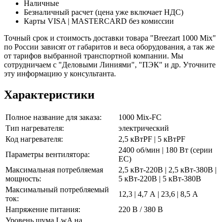
Наличные
Безналичный расчет (цена уже включает НДС)
Карты VISA | MASTERCARD без комиссии
Точный срок и стоимость доставки товара "Breezart 1000 Mix"
по России зависят от габаритов и веса оборудования, а так же
от тарифов выбранной транспортной компании. Мы
сотрудничаем с "Деловыми Линиями", "ПЭК" и др. Уточните
эту информацию у консультанта.
Характеристики
Полное название для заказа:
1000 Mix-FC
Тип нагревателя:
электрический
Код нагревателя:
2,5 кВтPF | 5 кВтPF
2400 об/мин | 180 Вт (серии
Параметры вентилятора:
EC)
Максимальная потребляемая
2,5 кВт-220В | 2,5 кВт-380В |
мощность:
5 кВт-220В | 5 кВт-380В
Максимальный потребляемый
12,3 | 4,7 А | 23,6 | 8,5 А
ток:
Напряжение питания:
220 В / 380 В
Уровень шума LwA на