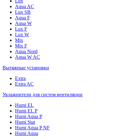
Lux
Aqua AC
Lux SB
Aqua F
Aqua W
Lux F
Lux W
Mix
Mix F
Aqua Nord
Aqua W AC
Вытяжные установки
Extra
Extra AC
Увлажнители для систем вентиляции
Humi EL
Humi EL P
Humi Aqua P
Humi Stat
Humi Aqua P NF
Humi Aqua