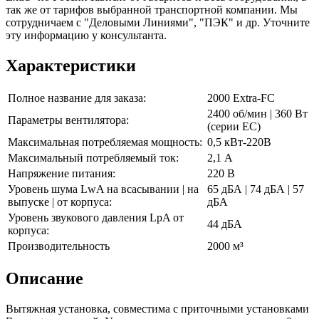
так же от тарифов выбранной транспортной компании. Мы
сотрудничаем с "Деловыми Линиями", "ПЭК" и др. Уточните
эту информацию у консультанта.
Характеристики
Полное название для заказа:
2000 Extra-FC
2400 об/мин | 360 Вт
Параметры вентилятора:
(серии EC)
Максимальная потребляемая мощность:
0,5 кВт-220В
Максимальный потребляемый ток:
2,1 А
Напряжение питания:
220 В
Уровень шума LwA на всасывании | на
65 дБА | 74 дБА | 57
выпуске | от корпуса:
дБА
Уровень звукового давления LpA от
44 дБА
корпуса:
Производительность
2000 м³
Описание
Вытяжная установка, совместима с приточными установками